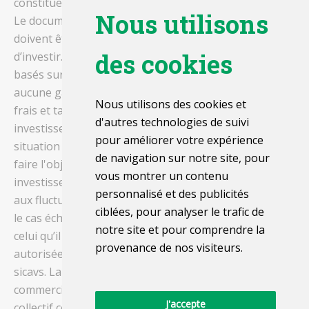
constituent dès lors aucun conseil en investissement.
Nous utilisons
Le document d'informations clés et le prospectus
doivent être lus attentivement avant toute décision
des cookies
d’investir. Les rendements, exprimés en euros, sont
basés sur des données historiques qui n’offrent
aucune garantie pour le futur. Ils sont calculés hors
Nous utilisons des cookies et
frais et taxes. Le régime fiscal s’applique à tout
d'autres technologies de suivi
investisseur privé qui vit en Belgique. Il dépend de la
pour améliorer votre expérience
situation individuelle de chaque investisseur et peut
de navigation sur notre site, pour
faire l'objet de modifications ultérieures. Les
vous montrer un contenu
investissements dans ce compartiment sont soumis
personnalisé et des publicités
aux fluctuations des marchés et l’investisseur risque,
ciblées, pour analyser le trafic de
le cas échéant, de récupérer un montant inférieur à
notre site et pour comprendre la
celui qu’il a investi. Les 'US Persons' ne sont pas
provenance de nos visiteurs.
autorisées à souscrire dans les compartiments de nos
sicavs. La société de gestion peut décider de cesser la
commercialisation de ses organismes de placement
J'accepte
collectif conformément à l'article 93 bis de la directive