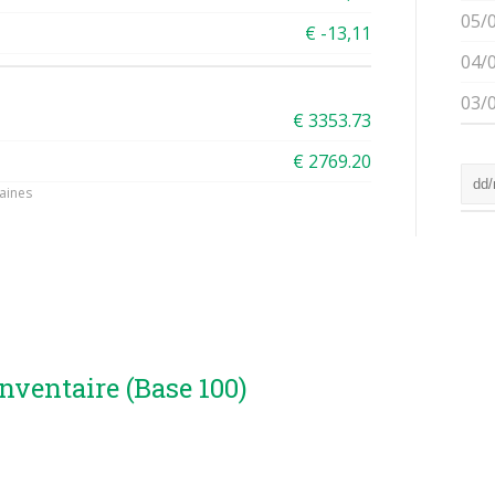
05/
€ -13,11
04/
03/
€ 3353.73
€ 2769.20
aines
inventaire (Base 100)