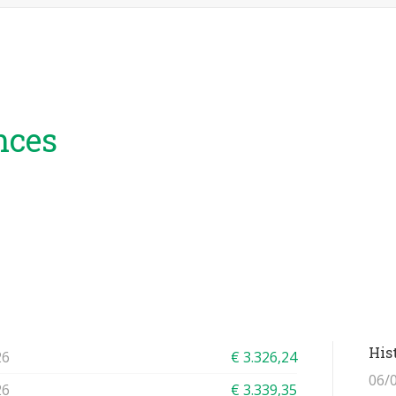
nces
His
26
€ 3.326,24
06/
26
€ 3.339,35