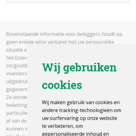
Bovenstaande informatie voor beleggers houdt op
geen enkele wijze verband met uw persoonlijke
situatie en vormt dus geen beleggingsadvies. Gelieve
het Essentiële-Informatiedocument en het prospectus
Wij gebruiken
zorgvuldig te lezen alvorens een
investeringsbeslissing te nemen. De rendementen,
cookies
uitgedrukt in euro's zijn gebaseerd op historische
gegevens die geen garantie voor de toekomst bieden.
Ze worden berekend exclusief toeslagen en
Wij maken gebruik van cookies en
belastingen. De fiscale regels zijn van toepassing op
andere tracking-technologieën om
particuliere beleggers die in België wonen. Ze hangen
uw surfervaring op onze website
af van de individuele situatie van elke belegger en
te verbeteren, om
kunnen in de toekomst aan wijzigingen onderhevig
gepersonaliseerde inhoud en