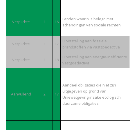
Landen waarin is belegd met
Verplichte
1
16
schendingen van sociale rechten
Blootstelling aan fossiele
Verplichte
1
17
brandstoffen via vastgoedactiva
Blootstelling aan energie-inefficiënte
Verplichte
1
18
vastgoedactiva
Aandeel obligaties die niet zijn
uitgegeven op grond van
Aanvullend
2
17
Uniewetgeving inzake ecologisch
duurzame obligaties