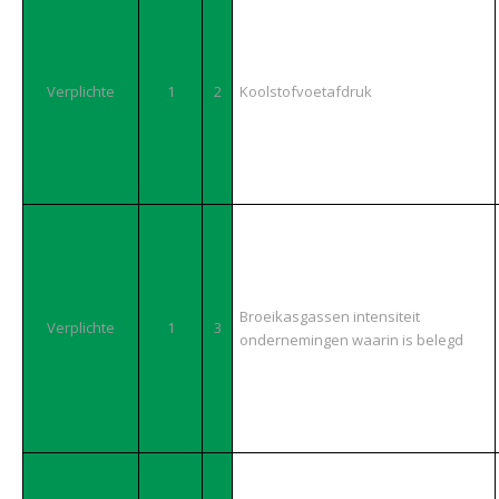
Verplichte
1
2
Koolstofvoetafdruk
Broeikasgassen intensiteit
Verplichte
1
3
ondernemingen waarin is belegd