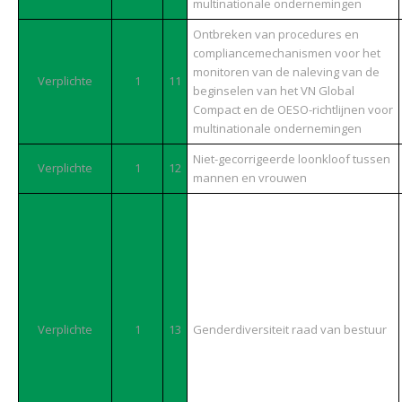
multinationale ondernemingen
Ontbreken van procedures en
compliancemechanismen voor het
monitoren van de naleving van de
Verplichte
1
11
beginselen van het VN Global
Compact en de OESO-richtlijnen voor
multinationale ondernemingen
Niet-gecorrigeerde loonkloof tussen
Verplichte
1
12
mannen en vrouwen
Verplichte
1
13
Genderdiversiteit raad van bestuur