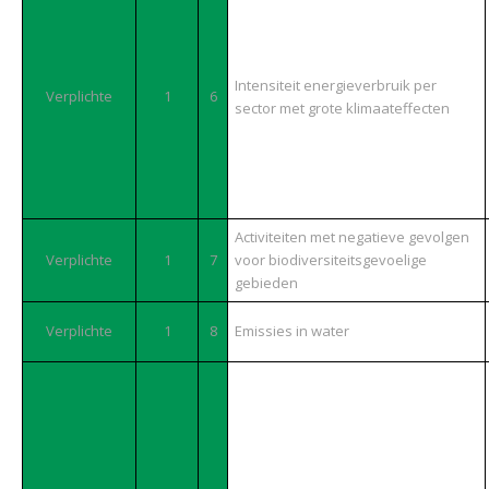
Intensiteit energieverbruik per
Verplichte
1
6
sector met grote klimaateffecten
Activiteiten met negatieve gevolgen
Verplichte
1
7
voor biodiversiteitsgevoelige
gebieden
Verplichte
1
8
Emissies in water