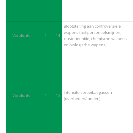
Blootstelling aan controversiële
wapens (antipersoneelsmijnen,
Verplichte
1
14
clustermunitie, chemische wa pens
en biologische wapens)
Intensiteit broeikasgassen
Verplichte
1
15
(overheden/landen)