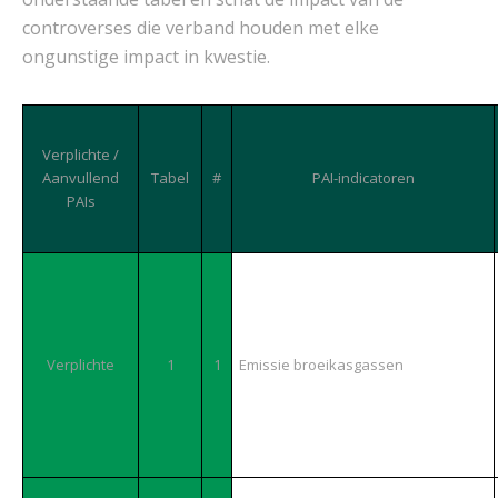
controverses die verband houden met elke
ongunstige impact in kwestie.
Verplichte /
Aanvullend
Tabel
#
PAI-indicatoren
PAIs
Verplichte
1
1
Emissie broeikasgassen