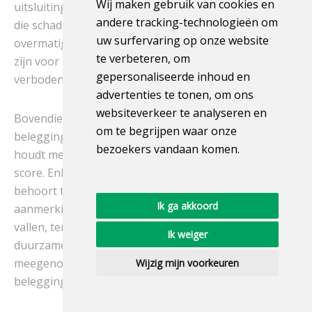
Wij maken gebruik van cookies en
uitsluitingstabel. Zo zijn investeringen in activiteiten
andere tracking-technologieën om
die schadelijk zijn voor de diergezondheid of die het
uw surfervaring op onze website
overmatig gebruik van biociden die schadelijk kunnen
te verbeteren, om
zijn voor het milieu of de biodiversiteit aanmoedigen
gepersonaliseerde inhoud en
verboden.
advertenties te tonen, om ons
websiteverkeer te analyseren en
Bovendien is één van de criteria die de duurzame
om te begrijpen waar onze
beleggingen van AAM definieert, die welke rekening
bezoekers vandaan komen.
houdt met de beste bedrijven op het gebied van ESG
score. Enkel bedrijven die een ESG score hebben die
behoort tot de beste 75% van hun sector komen in
Ik ga akkoord
aanmerking om onder deze positieve selectie te
vallen, tenzij het gaat om Groene, sociale en
Ik weiger
duurzame Obligaties, die automatisch worden
meegenomen in de berekening van het duurzame
Wijzig mijn voorkeuren
beleggingsgedeelte van de portefeuille.