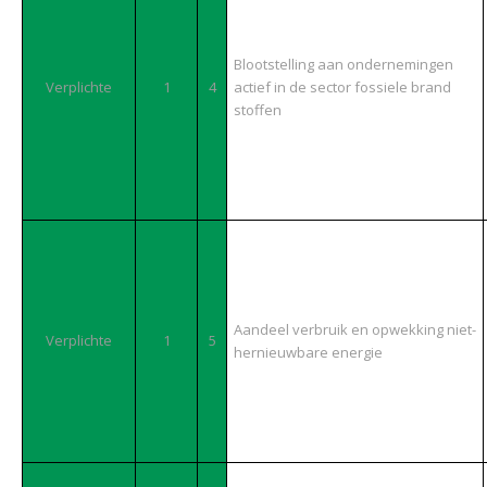
Blootstelling aan ondernemingen
Verplichte
1
4
actief in de sector fossiele brand
stoffen
Aandeel verbruik en opwekking niet-
Verplichte
1
5
hernieuwbare energie