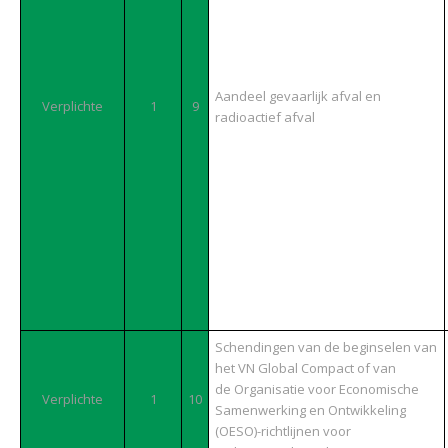
Aandeel gevaarlijk afval en
Verplichte
1
9
radioactief afval
Schendingen van de beginselen van
het VN Global Compact of van
de Organisatie voor Economische
Verplichte
1
10
Samenwerking en Ontwikkeling
(OESO)-richtlijnen voor