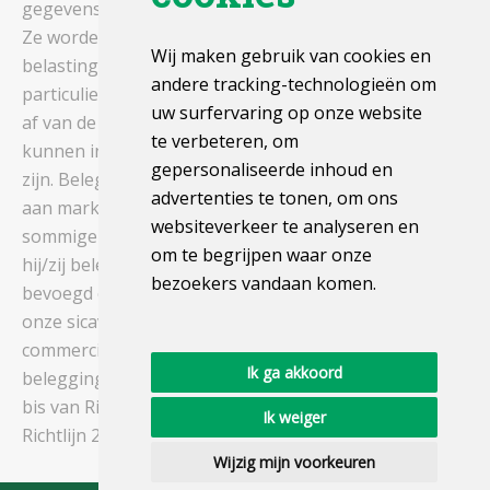
gegevens die geen garantie voor de toekomst bieden.
Ze worden berekend exclusief toeslagen en
Wij maken gebruik van cookies en
belastingen. De fiscale regels zijn van toepassing op
andere tracking-technologieën om
particuliere beleggers die in België wonen. Ze hangen
uw surfervaring op onze website
af van de individuele situatie van elke belegger en
te verbeteren, om
kunnen in de toekomst aan wijzigingen onderhevig
gepersonaliseerde inhoud en
zijn. Beleggingen in dit compartiment zijn onderhevig
advertenties te tonen, om ons
aan marktschommelingen en de belegger kan in
websiteverkeer te analyseren en
sommige omstandigheden minder ontvangen dan
om te begrijpen waar onze
hij/zij belegt. Amerikaanse staatsburgers zijn niet
bezoekers vandaan komen.
bevoegd om in te schrijven in de compartimenten van
onze sicavs. De beheermaatschappij kan besluiten de
commercialisatie van haar instellingen voor collectieve
Ik ga akkoord
belegging stop te zetten, overeenkomstig artikel 93
bis van Richtlijn 2009/65/EG en artikel 32 bis van
Ik weiger
Richtlijn 2011/61/EU.
Wijzig mijn voorkeuren