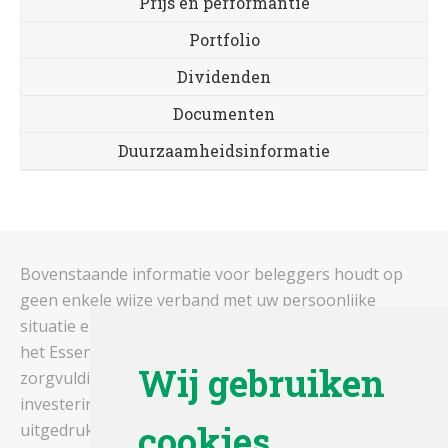
Prijs en performantie
Portfolio
Dividenden
Documenten
Duurzaamheidsinformatie
Bovenstaande informatie voor beleggers houdt op
geen enkele wijze verband met uw persoonlijke
situatie en vormt dus geen beleggingsadvies. Gelieve
het Essentiële-Informatiedocument en het prospectus
Wij gebruiken
zorgvuldig te lezen alvorens een
investeringsbeslissing te nemen. De rendementen,
cookies
uitgedrukt in euro's zijn gebaseerd op historische