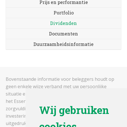
Prijs en performantie
Portfolio
Dividenden
Documenten
Duurzaamheidsinformatie
Bovenstaande informatie voor beleggers houdt op
geen enkele wijze verband met uw persoonlijke
situatie en vormt dus geen beleggingsadvies. Gelieve
het Essentiële-Informatiedocument en het prospectus
Wij gebruiken
zorgvuldig te lezen alvorens een
investeringsbeslissing te nemen. De rendementen,
cookies
uitgedrukt in euro's zijn gebaseerd op historische