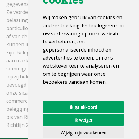
gegevens die geen garantie voor de toekomst bieden.
Ze worden berekend exclusief toeslagen en
Wij maken gebruik van cookies en
belastingen. De fiscale regels zijn van toepassing op
andere tracking-technologieën om
particuliere beleggers die in België wonen. Ze hangen
uw surfervaring op onze website
af van de individuele situatie van elke belegger en
te verbeteren, om
kunnen in de toekomst aan wijzigingen onderhevig
gepersonaliseerde inhoud en
zijn. Beleggingen in dit compartiment zijn onderhevig
advertenties te tonen, om ons
aan marktschommelingen en de belegger kan in
websiteverkeer te analyseren en
sommige omstandigheden minder ontvangen dan
om te begrijpen waar onze
hij/zij belegt. Amerikaanse staatsburgers zijn niet
bezoekers vandaan komen.
bevoegd om in te schrijven in de compartimenten van
onze sicavs. De beheermaatschappij kan besluiten de
commercialisatie van haar instellingen voor collectieve
Ik ga akkoord
belegging stop te zetten, overeenkomstig artikel 93
bis van Richtlijn 2009/65/EG en artikel 32 bis van
Ik weiger
Richtlijn 2011/61/EU.
Wijzig mijn voorkeuren